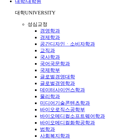
대학/대학원
대학
UNIVERSITY
성심교정
경영학과
경제학과
공간디자인ㆍ소비자학과
교직과
국사학과
국어국문학과
국제학부
글로벌경영대학
글로벌경영학과
데이터사이언스학과
물리학과
미디어기술콘텐츠학과
바이오로직스공학부
바이오메디컬소프트웨어학과
바이오메디컬화학공학과
법학과
사회복지학과