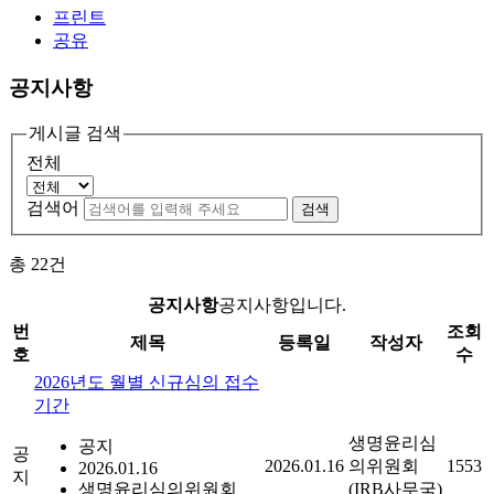
프린트
공유
공지사항
게시글 검색
전체
검색어
검색
총
22
건
공지사항
공지사항입니다.
번
조회
제목
등록일
작성자
호
수
2026년도 월별 신규심의 접수
기간
생명윤리심
공지
공
2026.01.16
의위원회
1553
2026.01.16
지
생명윤리심의위원회
(IRB사무국)