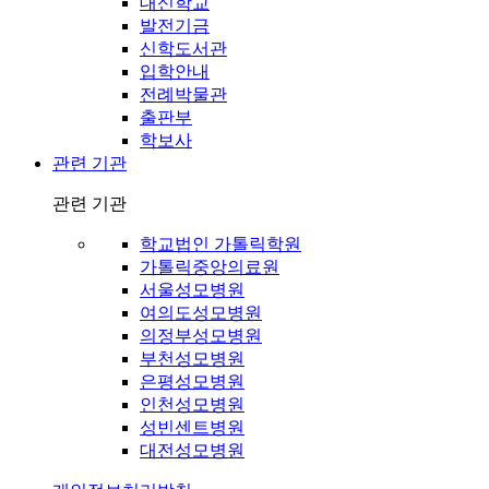
대신학교
발전기금
신학도서관
입학안내
전례박물관
출판부
학보사
관련 기관
관련 기관
학교법인 가톨릭학원
가톨릭중앙의료원
서울성모병원
여의도성모병원
의정부성모병원
부천성모병원
은평성모병원
인천성모병원
성빈센트병원
대전성모병원