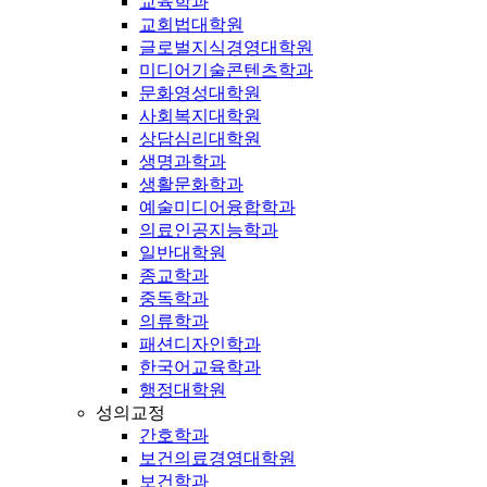
교육학과
교회법대학원
글로벌지식경영대학원
미디어기술콘텐츠학과
문화영성대학원
사회복지대학원
상담심리대학원
생명과학과
생활문화학과
예술미디어융합학과
의료인공지능학과
일반대학원
종교학과
중독학과
의류학과
패션디자인학과
한국어교육학과
행정대학원
성의교정
간호학과
보건의료경영대학원
보건학과