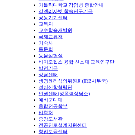
가톨릭대학교 감염병 종합안내
강엘리사벳 학술연구기금
공동기기센터
교목처
교수학습개발원
국제교류처
기숙사
동문회
동물실험실
바이오헬스 융합 신소재 교육연구단
발전기금
상담센터
생명윤리심의위원회(IRB사무국)
성심산학협력단
인권센터(성폭력상담소)
예비군대대
융합전공학부
입학처
중앙도서관
전공진로설계지원센터
창업보육센터