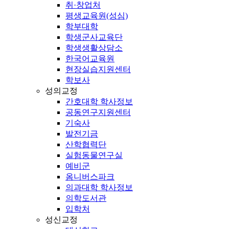
취·창업처
평생교육원(성심)
학부대학
학생군사교육단
학생생활상담소
한국어교육원
현장실습지원센터
학보사
성의교정
간호대학 학사정보
공동연구지원센터
기숙사
발전기금
산학협력단
실험동물연구실
예비군
옴니버스파크
의과대학 학사정보
의학도서관
입학처
성신교정