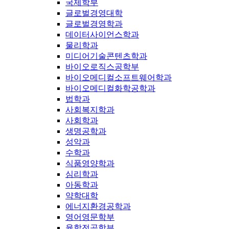
국제학부
글로벌경영대학
글로벌경영학과
데이터사이언스학과
물리학과
미디어기술콘텐츠학과
바이오로직스공학부
바이오메디컬소프트웨어학과
바이오메디컬화학공학과
법학과
사회복지학과
사회학과
생명공학과
성악과
수학과
식품영양학과
심리학과
아동학과
약학대학
에너지환경공학과
영어영문학부
융합전공학부