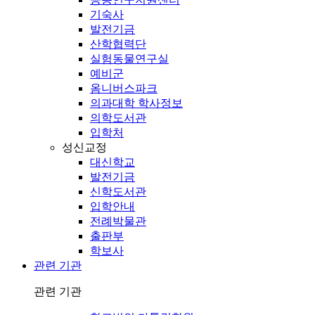
기숙사
발전기금
산학협력단
실험동물연구실
예비군
옴니버스파크
의과대학 학사정보
의학도서관
입학처
성신교정
대신학교
발전기금
신학도서관
입학안내
전례박물관
출판부
학보사
관련 기관
관련 기관