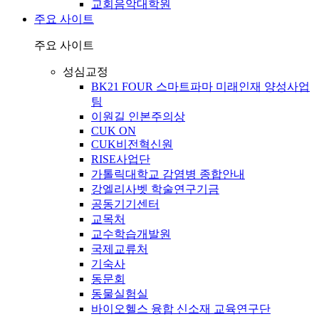
교회음악대학원
주요 사이트
주요 사이트
성심교정
BK21 FOUR 스마트파마 미래인재 양성사업
팀
이원길 인본주의상
CUK ON
CUK비전혁신원
RISE사업단
가톨릭대학교 감염병 종합안내
강엘리사벳 학술연구기금
공동기기센터
교목처
교수학습개발원
국제교류처
기숙사
동문회
동물실험실
바이오헬스 융합 신소재 교육연구단