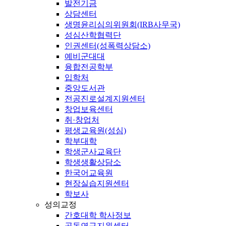
발전기금
상담센터
생명윤리심의위원회(IRB사무국)
성심산학협력단
인권센터(성폭력상담소)
예비군대대
융합전공학부
입학처
중앙도서관
전공진로설계지원센터
창업보육센터
취·창업처
평생교육원(성심)
학부대학
학생군사교육단
학생생활상담소
한국어교육원
현장실습지원센터
학보사
성의교정
간호대학 학사정보
공동연구지원센터