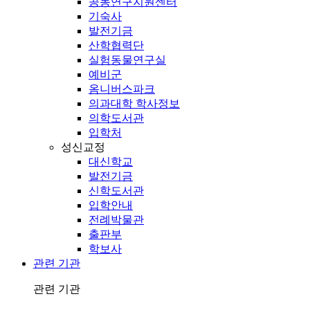
공동연구지원센터
기숙사
발전기금
산학협력단
실험동물연구실
예비군
옴니버스파크
의과대학 학사정보
의학도서관
입학처
성신교정
대신학교
발전기금
신학도서관
입학안내
전례박물관
출판부
학보사
관련 기관
관련 기관