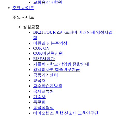
교회음악대학원
주요 사이트
주요 사이트
성심교정
BK21 FOUR 스마트파마 미래인재 양성사업
팀
이원길 인본주의상
CUK ON
CUK비전혁신원
RISE사업단
가톨릭대학교 감염병 종합안내
강엘리사벳 학술연구기금
공동기기센터
교목처
교수학습개발원
국제교류처
기숙사
동문회
동물실험실
바이오헬스 융합 신소재 교육연구단