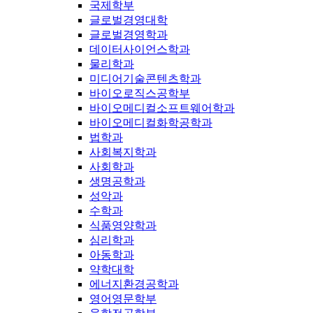
국제학부
글로벌경영대학
글로벌경영학과
데이터사이언스학과
물리학과
미디어기술콘텐츠학과
바이오로직스공학부
바이오메디컬소프트웨어학과
바이오메디컬화학공학과
법학과
사회복지학과
사회학과
생명공학과
성악과
수학과
식품영양학과
심리학과
아동학과
약학대학
에너지환경공학과
영어영문학부