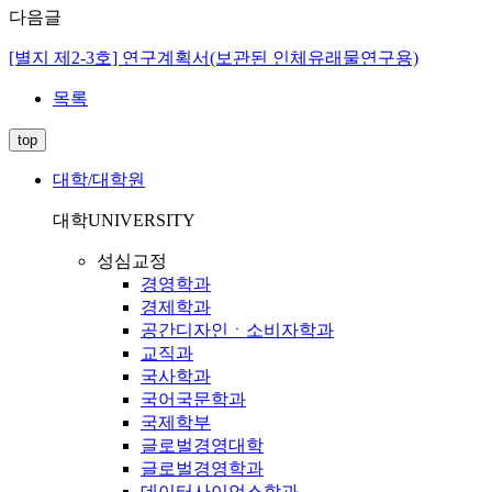
다음글
[별지 제2-3호] 연구계획서(보관된 인체유래물연구용)
목록
top
대학/대학원
대학
UNIVERSITY
성심교정
경영학과
경제학과
공간디자인ㆍ소비자학과
교직과
국사학과
국어국문학과
국제학부
글로벌경영대학
글로벌경영학과
데이터사이언스학과