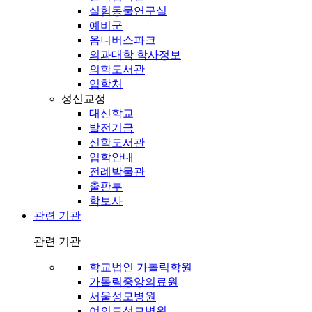
실험동물연구실
예비군
옴니버스파크
의과대학 학사정보
의학도서관
입학처
성신교정
대신학교
발전기금
신학도서관
입학안내
전례박물관
출판부
학보사
관련 기관
관련 기관
학교법인 가톨릭학원
가톨릭중앙의료원
서울성모병원
여의도성모병원