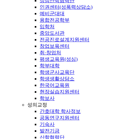
성심산학협력단
인권센터(성폭력상담소)
예비군대대
융합전공학부
입학처
중앙도서관
전공진로설계지원센터
창업보육센터
취·창업처
평생교육원(성심)
학부대학
학생군사교육단
학생생활상담소
한국어교육원
현장실습지원센터
학보사
성의교정
간호대학 학사정보
공동연구지원센터
기숙사
발전기금
산학협력단