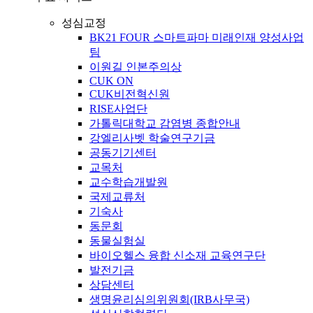
성심교정
BK21 FOUR 스마트파마 미래인재 양성사업
팀
이원길 인본주의상
CUK ON
CUK비전혁신원
RISE사업단
가톨릭대학교 감염병 종합안내
강엘리사벳 학술연구기금
공동기기센터
교목처
교수학습개발원
국제교류처
기숙사
동문회
동물실험실
바이오헬스 융합 신소재 교육연구단
발전기금
상담센터
생명윤리심의위원회(IRB사무국)