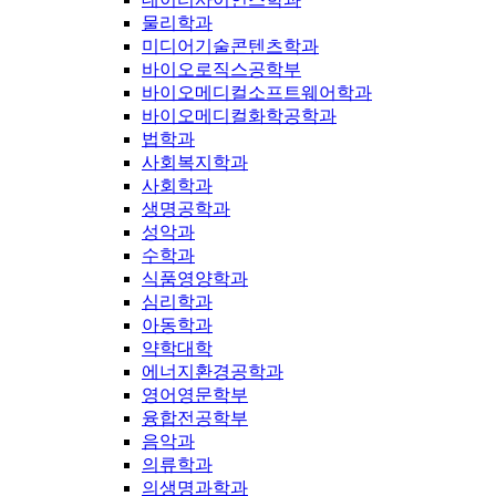
물리학과
미디어기술콘텐츠학과
바이오로직스공학부
바이오메디컬소프트웨어학과
바이오메디컬화학공학과
법학과
사회복지학과
사회학과
생명공학과
성악과
수학과
식품영양학과
심리학과
아동학과
약학대학
에너지환경공학과
영어영문학부
융합전공학부
음악과
의류학과
의생명과학과