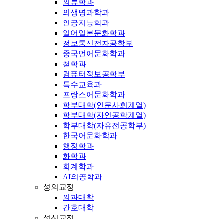
의류학과
의생명과학과
인공지능학과
일어일본문화학과
정보통신전자공학부
중국언어문화학과
철학과
컴퓨터정보공학부
특수교육과
프랑스어문화학과
학부대학(인문사회계열)
학부대학(자연공학계열)
학부대학(자유전공학부)
한국어문화학과
행정학과
화학과
회계학과
AI의공학과
성의교정
의과대학
간호대학
성신교정