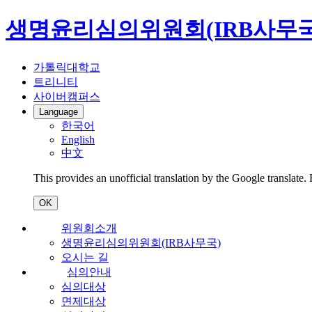
생명윤리심의위원회(IRB사무국
가톨릭대학교
트리니티
사이버캠퍼스
Language
한국어
English
中文
This provides an unofficial translation by the Google translate.
OK
위원회소개
생명윤리심의위원회(IRB사무국)
오시는 길
심의안내
심의대상
면제대상