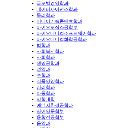
글로벌경영학과
데이터사이언스학과
물리학과
미디어기술콘텐츠학과
바이오로직스공학부
바이오메디컬소프트웨어학과
바이오메디컬화학공학과
법학과
사회복지학과
사회학과
생명공학과
성악과
수학과
식품영양학과
심리학과
아동학과
약학대학
에너지환경공학과
영어영문학부
융합전공학부
음악과