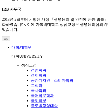
IRB 사무국
2013년 2월부터 시행된 개정 「생명윤리 및 안전에 관한 법
화하였습니다. 이에 가톨릭대학교 성심교정은 생명윤리심의위원회와 함께
있습니다.
top
대학/대학원
대학
UNIVERSITY
성심교정
경영학과
경제학과
공간디자인ㆍ소비자학과
교직과
국사학과
국어국문학과
국제학부
글로벌경영대학