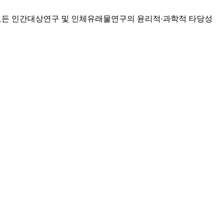
는 모든 인간대상연구 및 인체유래물연구의 윤리적∙과학적 타당성