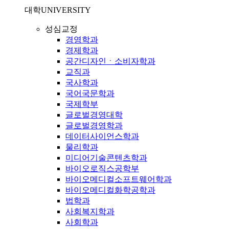
대학
UNIVERSITY
성심교정
경영학과
경제학과
공간디자인ㆍ소비자학과
교직과
국사학과
국어국문학과
국제학부
글로벌경영대학
글로벌경영학과
데이터사이언스학과
물리학과
미디어기술콘텐츠학과
바이오로직스공학부
바이오메디컬소프트웨어학과
바이오메디컬화학공학과
법학과
사회복지학과
사회학과