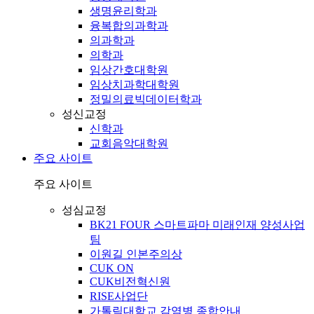
생명윤리학과
융복합의과학과
의과학과
의학과
임상간호대학원
임상치과학대학원
정밀의료빅데이터학과
성신교정
신학과
교회음악대학원
주요 사이트
주요 사이트
성심교정
BK21 FOUR 스마트파마 미래인재 양성사업
팀
이원길 인본주의상
CUK ON
CUK비전혁신원
RISE사업단
가톨릭대학교 감염병 종합안내