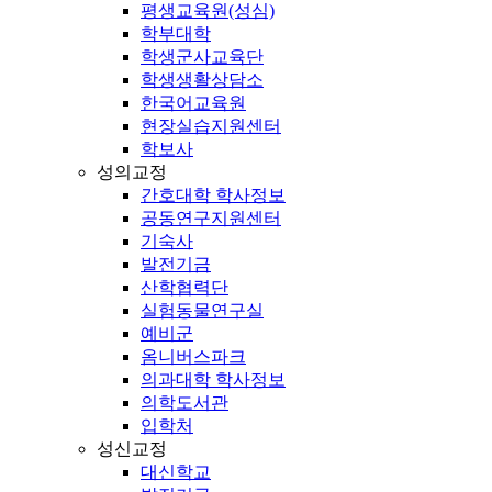
평생교육원(성심)
학부대학
학생군사교육단
학생생활상담소
한국어교육원
현장실습지원센터
학보사
성의교정
간호대학 학사정보
공동연구지원센터
기숙사
발전기금
산학협력단
실험동물연구실
예비군
옴니버스파크
의과대학 학사정보
의학도서관
입학처
성신교정
대신학교