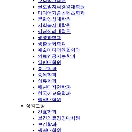
교회법대학원
글로벌지식경영대학원
미디어기술콘텐츠학과
문화영성대학원
사회복지대학원
상담심리대학원
생명과학과
생활문화학과
예술미디어융합학과
의료인공지능학과
일반대학원
종교학과
중독학과
의류학과
패션디자인학과
한국어교육학과
행정대학원
성의교정
간호학과
보건의료경영대학원
보건학과
생명대학원