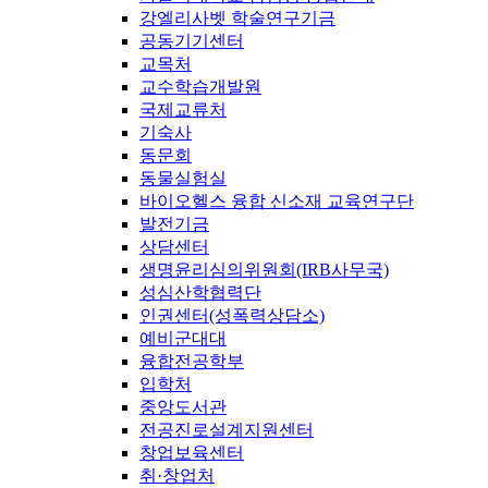
강엘리사벳 학술연구기금
공동기기센터
교목처
교수학습개발원
국제교류처
기숙사
동문회
동물실험실
바이오헬스 융합 신소재 교육연구단
발전기금
상담센터
생명윤리심의위원회(IRB사무국)
성심산학협력단
인권센터(성폭력상담소)
예비군대대
융합전공학부
입학처
중앙도서관
전공진로설계지원센터
창업보육센터
취·창업처